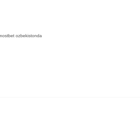
епозит И Лучшие Ставки На Спор
mostbet ozbekistonda
и На СпортMostbet Register Регистрация И Вход В Систему В
истрация Через Мобильное Приложение MostbetКак Скачать