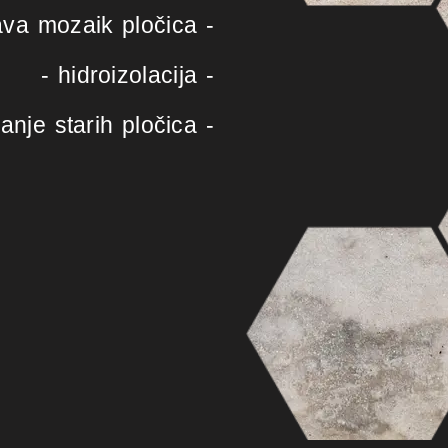
ava mozaik pločica -
- hidroizolacija -
danje starih pločica -