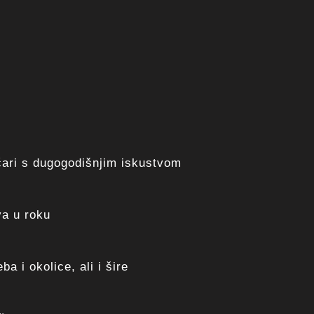
čari s dugogodišnjim iskustvom
va u roku
a i okolice, ali i šire