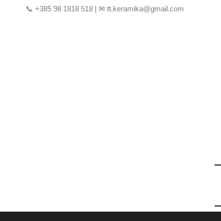
📞ㅤ +385 98 1818 518ㅤ | ‏‏‎ㅤ✉ㅤ tt.keramika@gmail.com