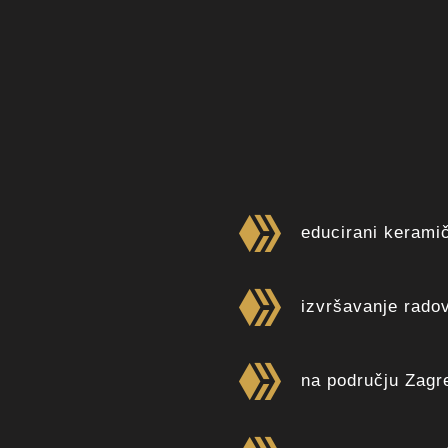
educirani kerami
izvršavanje rado
na području Zagreb