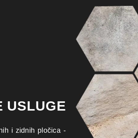
E USLUGE
ih i zidnih pločica -