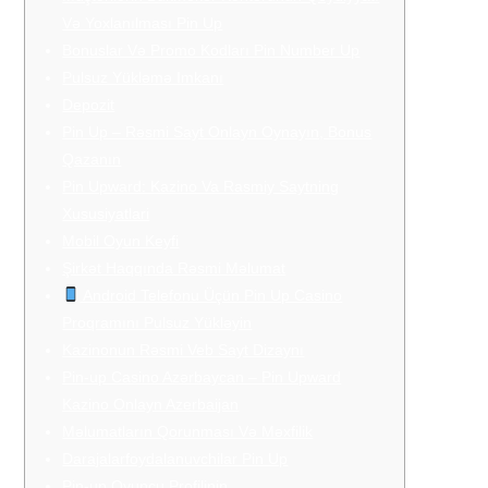
Və Yoxlanılması Pin Up
Bonuslar Və Promo Kodları Pin Number Up
Pulsuz Yükləmə Imkanı
Depozit
Pin Up – Rəsmi Sayt Onlayn Oynayın, Bonus
Qazanın
Pin Upward: Kazino Va Rasmiy Saytning
Xususiyatlari
Mobil Oyun Keyfi
Şirkət Haqqında Rəsmi Məlumat
Android Telefonu Üçün Pin Up Casino
Proqramını Pulsuz Yükləyin
Kazinonun Rəsmi Veb Sayt Dizaynı
Pin-up Casino Azərbaycan – Pin Upward
Kazino Onlayn Azerbaijan
Məlumatların Qorunması Və Məxfilik
Darajalarfoydalanuvchilar Pin Up
Pin-up Oyunçu Profilinin