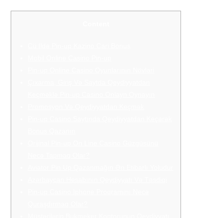
Content
Cü Ildə Pin-up Kazino Cari Bonus
Mobil Online Casino Pin-up
Pin-up Online Casino Oyunlarının Növləri
Çıxarma, Giriş Və Saytda Qeydiyyatdan
Keçməklə Pin-up Casino Onlayn Oynayın
Promosyon Və Qeydiyyatdan Keçmək
Pin-up Casino Saytında Qeydiyyatdan Keçərək
Bonus Qazanın
Orijinal Pin-up On Line Casino Güzgüsünü
Necə Tapmaq Olar?
Aviator Pin Up Qazanmağın Ən Etibarlı Yoludur
Azərbaycan Hesabının Qeydiyyatı Və Təsdiqi
Pin-up Casino Iphone Proqramını Necə
Quraşdırmaq Olar?
Müştərilərin Bukmeker Kontorunun Qeydiyyatı