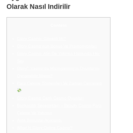
Olarak Nasıl Indirilir
Content
Glory Casino: Güvenli Mi?
Glory Casino’nun Bonus Ve Promosyonları
Glory Casino: Afin De Yatırma Hakkında Her
Şey
Glory” “casino’da Microgaming’in Oyunlarını
Oynayabilir Miyim?
Para Çekme Yöntemleri Ve Zaman Çerçevesi
Glory Casino Canlı Casino Oyunları
Bankacılık Seçenekleri – Beauty Casino Para
Çekme Ve Yatırma
Aylık Bonuslar Açıklandı
What Is Glory Online Casino?