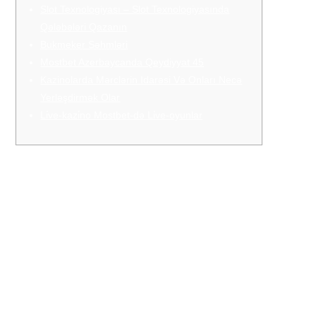
Slot Texnologiyası – Slot Texnologiyasında
Qələbələri Qazanın
Bukmeker Səhmləri
Mostbet Azerbaycanda Qeydiyyat 45
Kazinolarda Mərclərin Idarəsi Və Onları Necə
Yerləşdirmək Olar
Li̇ve-kazi̇no Mostbet-də Li̇ve-oyunlar
Qeydiyyatdan keçmiş bütün istifadəçilər istənilən canlı
matçın canlı yayımını pulsuz izləyə bilər. Mostbet
Azərbaycan üçün bu icmalı bacardığımız qədər ətraflı və
doğru etməyə çalışmışıq ki, bütün əsas məqamlardan
xəbərdar olasınız. Bu, oyun maşınının növünü, mövzunu,
xüsusiyyətləri və RTP səviyyəsini göstərir. Onun rəsmi
veb-saytdan Android os və ahora iOS üçün olan
versiyasını endirə bilərsiniz.