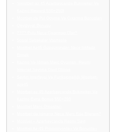
“mostbet-az 45 Azərbaycanda Bukmeker Və
Kazino Reward 550+250f
Mostbet-də Pul Qoyma Və Çıxarma Bonusları
Qeydiyyat Bonusu
???? Pulu Necə Çixarmaq Olar?
Sosial Şəbəkələr Vasitəsilə
Mostbet Az45 Güzgüsündən Necə Istifadə
Etmək
Kazino Və Idman Mərc Oyunları, Rəsmi
Internet Saytına Daxil Olmaq
Saytın Interfeysi Və Funksionallığı Mostbet-
aze45
Mostbet-az 45 Azərbaycanda Bukmeker Və
Kazino Extra Bonus 550+250
Mostbet Mərc Əmsalları
Mostbet-də Idmana Necə Mərc Edə Bilərəm?
Mostbet – Azərbaycanda Rəsmi Sayt
Mostbet Az-45 Promosyonları Və Bonusları